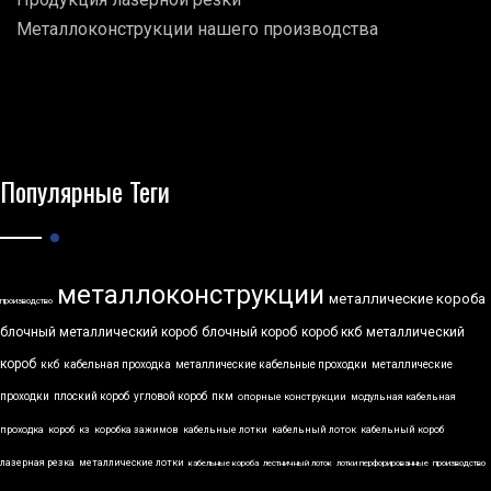
Металлоконструкции нашего производства
Популярные Теги
металлоконструкции
металлические короба
производство
блочный металлический короб
блочный короб
короб ккб
металлический
короб
ккб
кабельная проходка
металлические кабельные проходки
металлические
проходки
плоский короб
угловой короб
пкм
опорные конструкции
модульная кабельная
проходка
короб
кз
коробка зажимов
кабельные лотки
кабельный лоток
кабельный короб
лазерная резка
металлические лотки
кабельные короба
лестничный лоток
лотки перфорированные
производство