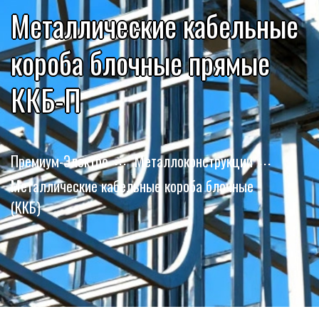
Металлические кабельные
короба блочные прямые
ККБ-П
Премиум-Электро
Металлоконструкции
Металлические кабельные короба блочные
(ККБ)