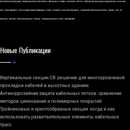
металлоконструкций
лазерная резка металла
кабельные стойки
плоский
ккб по
кабельная проходка модульная
косынки
укп
нержавейка
узел коммутации привода
сталь
угловой
косынки боковые
глубокий кабельный лоток
лазер
лэп
пк
монтаж
металл
трехканальный
латунь
лазерная резка стали
алюминий
Новые Публикации
Вертикальные секции СВ: решение для многоуровневой
прокладки кабелей в высотных зданиях
Антикоррозийная защита кабельных лотков: сравнение
методов цинкования и полимерных покрытий
Тройниковые и крестообразные секции: когда и как
использовать разветвительные элементы кабельных
трасс