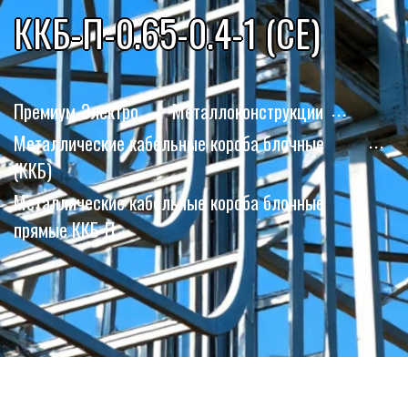
ККБ-П-0.65-0.4-1 (СЕ)
Премиум-Электро
Металлоконструкции
Металлические кабельные короба блочные
(ККБ)
Металлические кабельные короба блочные
прямые ККБ-П