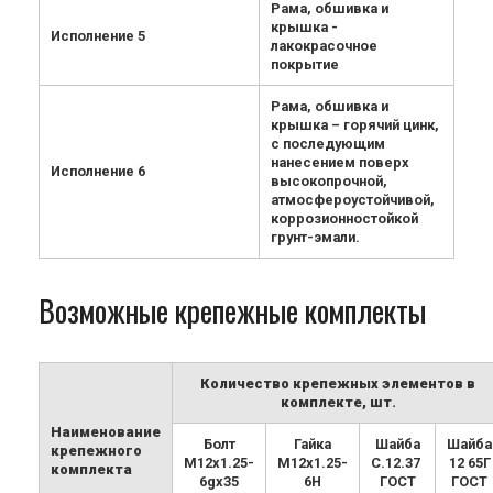
Рама, обшивка и
крышка -
Исполнение 5
лакокрасочное
покрытие
Рама, обшивка и
крышка – горячий цинк,
с последующим
нанесением поверх
Исполнение 6
высокопрочной,
атмосфероустойчивой,
коррозионностойкой
грунт-эмали.
Возможные крепежные комплекты
Количество крепежных элементов в
комплекте, шт.
Наименование
Болт
Гайка
Шайба
Шайба
крепежного
М12х1.25-
М12х1.25-
С.12.37
12 65Г
комплекта
6gx35
6H
ГОСТ
ГОСТ