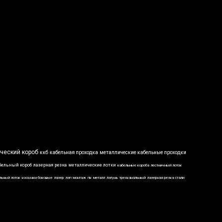
ческий короб
ккб
кабельная проходка
металлические кабельные проходки
бельный короб
лазерная резка
металлические лотки
кабельные короба
лестничный лоток
льный лоток
косынки боковые
лазер
лэп
монтаж
пк
металл
латунь
трехканальный
лазерная резка стали