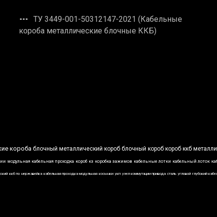
ТУ 3449-001-50312147-2021 (Кабельные
короба металлические блочные ККБ)
кие короба
блочный металлический короб
блочный короб
короб ккб
металли
ции
модульная кабельная проходка
короб
кз
коробка зажимов
кабельные лотки
кабельный лоток
ка
ский
ккб по
нержавейка
кабельная проходка модульная
косынки
укп
узел коммутации привода
сталь
угловой
глубокий кабе