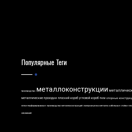
Популярные Теги
металлоконструкции
металличес
производство
металлические проходки
плоский короб
угловой короб
пкм
опорные конструк
лотки перфорированные
производство металлоконструкций
лазерная резка металла
кабельные стойки
пло
алюминий