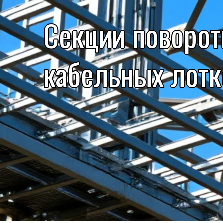
Секции поворо
кабельных лотк