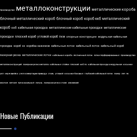
металлоконструкции
металлические короба
производство
блочный металлический короб
блочный короб
короб ккб
металлический
короб
ккб
кабельная проходка
металлические кабельные проходки
металлические
проходки
плоский короб
угловой короб
пкм
опорные конструкции
модульная кабельная
проходка
короб
кз
коробка зажимов
кабельные лотки
кабельный лоток
кабельный короб
лазерная резка
металлические лотки
кабельные короба
лестничный лоток
лотки перфорированные
производство
металлоконструкций
лазерная резка металла
кабельные стойки
плоский
ккб по
кабельная проходка модульная
косынки
укп
нержавейка
узел коммутации привода
сталь
угловой
косынки боковые
глубокий кабельный лоток
лазер
лэп
пк
монтаж
металл
трехканальный
латунь
лазерная резка стали
алюминий
Новые Публикации