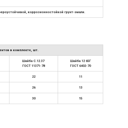
ероустойчивой, коррозионностойкой грунт-эмали.
нтов в комплекте, шт.
Шайба С.12.37
Шайба 12 65Г
ГОСТ 11371-78
ГОСТ 6402-70
22
11
26
13
30
15