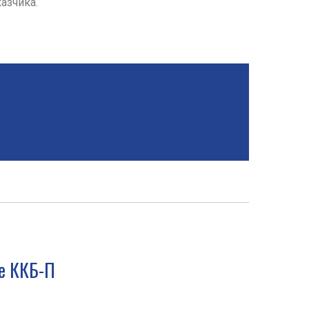
азчика.
е ККБ-П