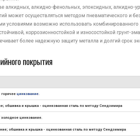
ве алкидных, алкидно-фенольных, эпоксидных, алкидно-у
тий может осуществляться методом пневматического и бе
ми условиями возможно использовать комбинированного 
йчивой, коррозионностойкой и износостойкой грунт-эмал
ечивает более надежную защиту металла и долгий срок эк
ийного покрытия
- горячее
цинкование
.
ие; обшивка и крышка - оцинкованная сталь по методу Сендзимира
- холодное цинкование.
ние; обшивка и крышка - оцинкованная сталь по методу Сендзимира