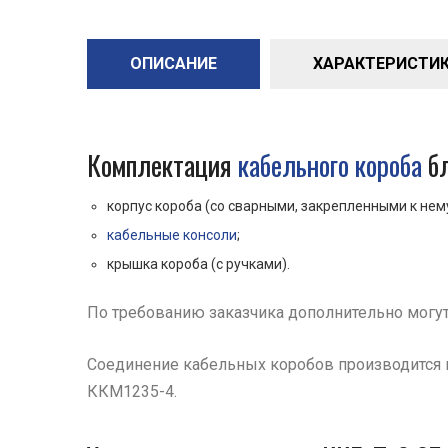
ОПИСАНИЕ
ХАРАКТЕРИСТИКИ 
Комплектация
кабельного короба
бл
корпус короба (со сварными, закрепленными к нем
кабельные консоли
;
крышка короба (с ручками).
По требованию заказчика дополнительно могу
Соединение кабельных коробов производится 
ККМ1235-4.