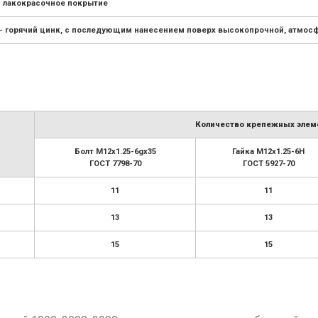
- лакокрасочное покрытие
– горячий цинк, с последующим нанесением поверх высокопрочной, атмосф
Количество крепежных элеме
Болт М12х1.25-6gx35
Гайка М12х1.25-6H
ГОСТ 7798-70
ГОСТ 5927-70
11
11
13
13
15
15