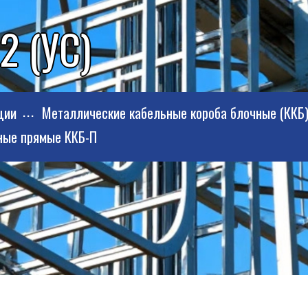
2 (УС)
ции
Металлические кабельные короба блочные (ККБ
ные прямые ККБ-П