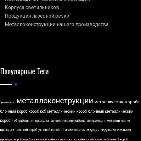
Корпуса светильников
Продукция лазерной резки
Металлоконструкции нашего производства
Популярные Теги
металлоконструкции
металлические короба
производство
блочный короб
короб ккб
металлический короб
блочный металлический
короб
ккб
кабельная проходка
металлические кабельные проходки
металлические
проходки
плоский короб
угловой короб
пкм
опорные конструкции
модульная кабельная
проходка
короб
коробка зажимов
кабельные лотки
кз
кабельный лоток
кабельный короб