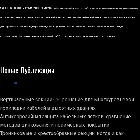
лазерная резка
металлические лотки
кабельные короба
лестничный лоток
лотки перфорированные
производство
металлоконструкций
лазерная резка металла
кабельные стойки
плоский
ккб по
кабельная проходка модульная
косынки
укп
нержавейка
узел коммутации привода
сталь
угловой
косынки боковые
глубокий кабельный лоток
латунь
трехканальный
лазерная резка стали
алюминий
ккб 3по
лазерная резка алюминия
лазер
лэп
монтаж
Новые Публикации
Вертикальные секции СВ: решение для многоуровневой
прокладки кабелей в высотных зданиях
Антикоррозийная защита кабельных лотков: сравнение
методов цинкования и полимерных покрытий
Тройниковые и крестообразные секции: когда и как