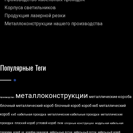
Корпуса светильников
Продукция лазерной резки
Металлоконструкции нашего производства
Популярные Теги
металлоконструкции
металлические короба
производство
блочный металлический короб
блочный короб
короб ккб
металлический
короб
ккб
кабельная проходка
металлические кабельные проходки
металлические
проходки
плоский короб
угловой короб
пкм
опорные конструкции
модульная кабельная
проходка
короб
кз
коробка зажимов
кабельные лотки
кабельный лоток
кабельный короб