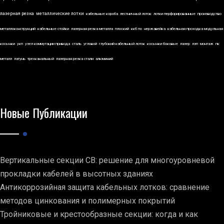
лазерная резка
металлические лотки
кабельные короба
лестничный лоток
лотки перфорированные
производство
металлоконструкций
кабельные стойки
лазерная резка металла
плоский
ккб по
нержавейка
кабельная проходка модульная
косынки
укп
узел коммутации привода
сталь
угловой
глубокий кабельный лоток
косынки боковые
лазер
лэп
монтаж
пк
металл
латунь
трехканальный
лазерная резка стали
алюминий
Новые Публикации
Вертикальные секции СВ: решение для многоуровневой
прокладки кабелей в высотных зданиях
Антикоррозийная защита кабельных лотков: сравнение
методов цинкования и полимерных покрытий
Тройниковые и крестообразные секции: когда и как