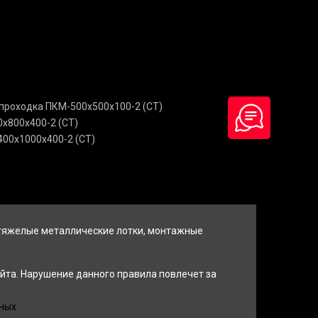
проходка ПКМ-500х500х100-2 (СТ)
х800х400-2 (СТ)
00х1000х400-2 (СТ)
 тяжелые металлические лотки, монтажные
йта. Нарушение данного правила повлечет за
ных