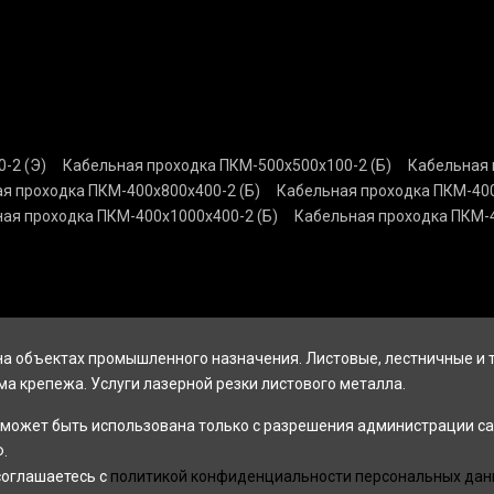
-2 (Э)
Кабельная проходка ПКМ-500х500х100-2 (Б)
Кабельная 
я проходка ПКМ-400х800х400-2 (Б)
Кабельная проходка ПКМ-400
ая проходка ПКМ-400х1000х400-2 (Б)
Кабельная проходка ПКМ-4
а объектах промышленного назначения. Листовые, лестничные и
ма крепежа. Услуги лазерной резки листового металла.
может быть использована только с разрешения администрации са
.
соглашаетесь с
политикой конфиденциальности персональных дан