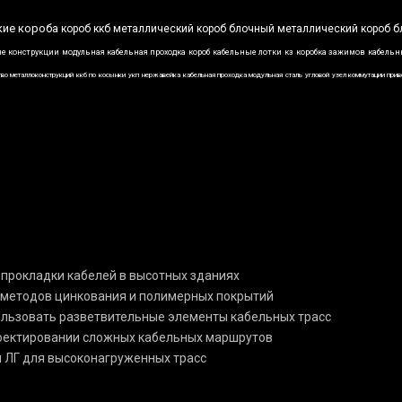
кие короба
короб ккб
металлический короб
блочный металлический короб
б
е конструкции
модульная кабельная проходка
короб
кабельные лотки
кз
коробка зажимов
кабельн
тво металлоконструкций
ккб по
косынки
укп
нержавейка
кабельная проходка модульная
сталь
угловой
узел коммутации при
 прокладки кабелей в высотных зданиях
 методов цинкования и полимерных покрытий
пользовать разветвительные элементы кабельных трасс
роектировании сложных кабельных маршрутов
и ЛГ для высоконагруженных трасс