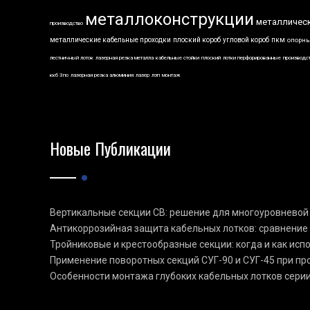
металлоконструкции
металличес
производство
металлические кабельные проходки
плоский короб
угловой короб
пкм
опорны
лестничный лоток
лазерная резка металла
кабельные стойки
плоский
лотки перфорированные
производс
ккб 3по
лазерная резка алюминия
лазер
лэп
монтаж
Новые Публикации
Вертикальные секции СВ: решение для многоуровневой
Антикоррозийная защита кабельных лотков: сравнение
Тройниковые и крестообразные секции: когда и как ис
Применение поворотных секций СУГ-90 и СУГ-45 при п
Особенности монтажа глубоких кабельных лотков сери