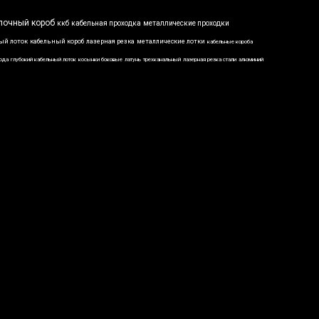
лочный короб
ккб
кабельная проходка
металлические проходки
ый лоток
кабельный короб
лазерная резка
металлические лотки
кабельные короба
вода
глубокий кабельный лоток
косынки боковые
латунь
трехканальный
лазерная резка стали
алюминий