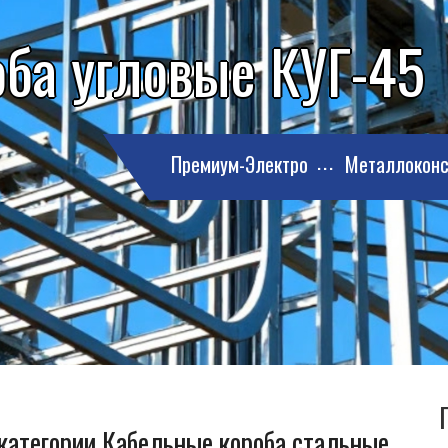
ба угловые КУГ-45
Премиум-Электро
Металлоконс
 категории Кабельные короба стальные