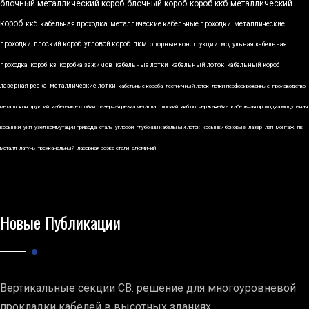
блочный металлический короб
блочный короб
короб ккб
металлический
короб
ккб
кабельная проходка
металлические кабельные проходки
металлические
проходки
плоский короб
угловой короб
пкм
опорные конструкции
модульная кабельная
проходка
короб
кз
коробка зажимов
кабельные лотки
кабельный лоток
кабельный короб
лазерная резка
металлические лотки
кабельные короба
лестничный лоток
лотки перфорированные
производство
металлоконструкций
кабельные стойки
лазерная резка металла
плоский
ккб по
нержавейка
кабельная проходка модульная
косынки
укп
узел коммутации привода
сталь
угловой
глубокий кабельный лоток
косынки боковые
лазер
лэп
монтаж
пк
металл
латунь
трехканальный
лазерная резка стали
алюминий
Новые Публикации
Вертикальные секции СВ: решение для многоуровневой
прокладки кабелей в высотных зданиях