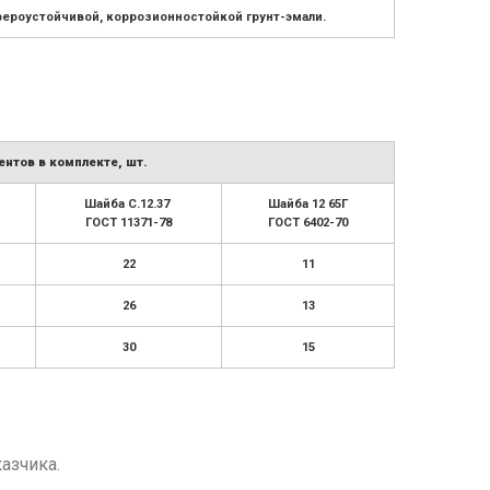
ероустойчивой, коррозионностойкой грунт-эмали.
нтов в комплекте, шт.
Шайба С.12.37
Шайба 12 65Г
ГОСТ 11371-78
ГОСТ 6402-70
22
11
26
13
30
15
азчика.