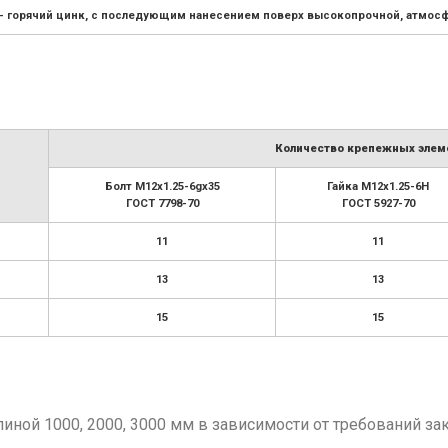
– горячий цинк, с последующим нанесением поверх высокопрочной, атмосф
Количество крепежных элеме
Болт М12х1.25-6gx35
Гайка М12х1.25-6H
ГОСТ 7798-70
ГОСТ 5927-70
11
11
13
13
15
15
ной 1000, 2000, 3000 мм в зависимости от требований зак