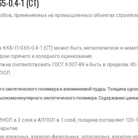
5-0.4-1 (СТ)
робов, применяемых на промышленных объектах строитель
ККБ-П-0.65-0.4-1 (СТ) может быть металлическое и немет
дом горячего и холодного оцинкования.
жна соответствовать ГОСТ 9.307-89 и быть в пределах 40
ЛПОЛ.
о синтетического полимера и алюминиевой пудры. Толщина одного
ысокомолекулярного синтетического полимера. Содержание цинка
ИНОЛ в 2 слоя и АЛПОЛ в 1 слой, толщина составляет 120-
окрытие.
ве алкидных, алкидно-фенольных, эпоксидных, алкидно-у