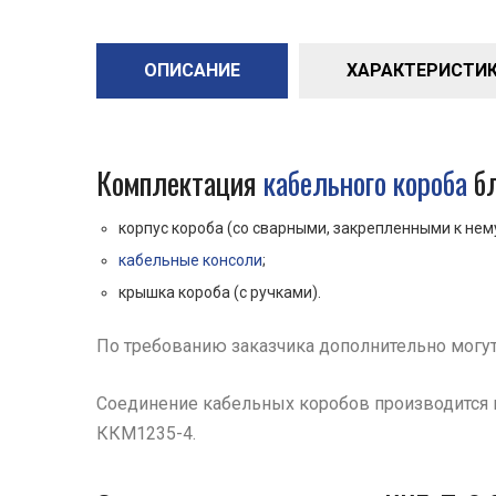
ОПИСАНИЕ
ХАРАКТЕРИСТИКИ 
Комплектация
кабельного короба
бл
корпус короба (со сварными, закрепленными к нем
кабельные консоли
;
крышка короба (с ручками).
По требованию заказчика дополнительно могу
Соединение кабельных коробов производится 
ККМ1235-4.