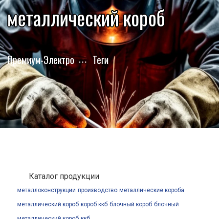
металлический короб
Премиум-Электро
Теги
Каталог продукции
металлоконструкции
производство
металлические короба
металлический короб
короб ккб
блочный короб
блочный
металлический короб
ккб