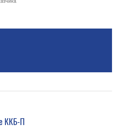
азчика.
е ККБ-П