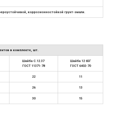
ероустойчивой, коррозионностойкой грунт-эмали.
нтов в комплекте, шт.
Шайба С.12.37
Шайба 12 65Г
ГОСТ 11371-78
ГОСТ 6402-70
22
11
26
13
30
15