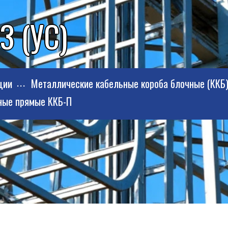
3 (УС)
ции
Металлические кабельные короба блочные (ККБ
ные прямые ККБ-П