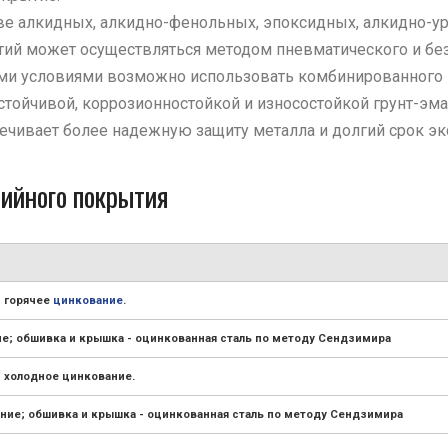
ве алкидных, алкидно-фенольных, эпоксидных, алкидно-у
тий может осуществляться методом пневматического и бе
ми условиями возможно использовать комбинированного 
йчивой, коррозионностойкой и износостойкой грунт-эмал
ечивает более надежную защиту металла и долгий срок эк
ийного покрытия
- горячее
цинкование
.
ие; обшивка и крышка - оцинкованная сталь по методу Сендзимира
- холодное цинкование.
ние; обшивка и крышка - оцинкованная сталь по методу Сендзимира