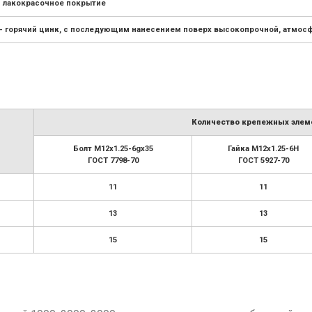
- лакокрасочное покрытие
– горячий цинк, с последующим нанесением поверх высокопрочной, атмосф
Количество крепежных элеме
Болт М12х1.25-6gx35
Гайка М12х1.25-6H
ГОСТ 7798-70
ГОСТ 5927-70
11
11
13
13
15
15