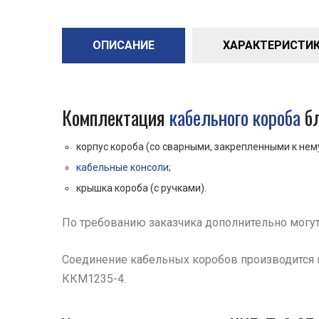
ОПИСАНИЕ
ХАРАКТЕРИСТИКИ 
Комплектация
кабельного короба
бл
корпус короба (со сварными, закрепленными к нем
кабельные консоли
;
крышка короба (с ручками).
По требованию заказчика дополнительно могу
Соединение кабельных коробов производится 
ККМ1235-4.