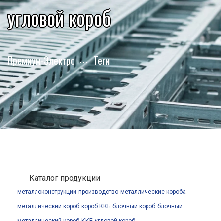
угловой короб
Премиум-Электро
Теги
Каталог продукции
металлоконструкции
производство
металлические короба
металлический короб
короб ККБ
блочный короб
блочный
металлический короб
ККБ
угловой короб