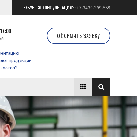
ТРЕБУЕТСЯ КОНСУЛЬТАЦИЯ?:
+7-3439-399-559
 17:00
ОФОРМИТЬ ЗАЯВКУ
ой
зентацию
алог продукции
 заказ?