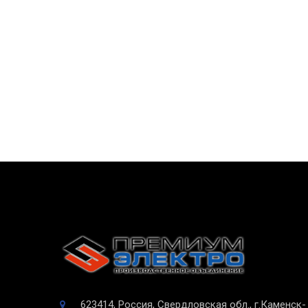
623414, Россия, Свердловская обл., г.Каменск-