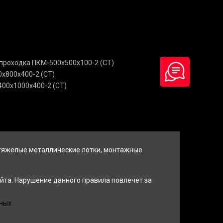
проходка ПКМ-500х500х100-2 (СТ)
х800х400-2 (СТ)
00х1000х400-2 (СТ)
 тяжелые металлические лотки, монтажные
йта. Нарушение данного правила повлечет за
ных