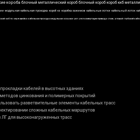
кие короба
блочный металлический короб
блочный короб
короб ккб
металли
ции
модульная кабельная проходка
короб
кз
коробка зажимов
кабельные лотки
кабельный лоток
ка
ский
ккб по
нержавейка
кабельная проходка модульная
косынки
укп
узел коммутации привода
сталь
угловой
глубокий кабе
 прокладки кабелей в высотных зданиях
 методов цинкования и полимерных покрытий
пользовать разветвительные элементы кабельных трасс
роектировании сложных кабельных маршрутов
и ЛГ для высоконагруженных трасс