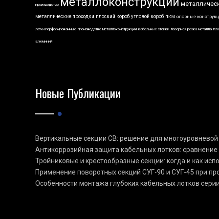
металлоконструкции
металличес
производство
металлические проходки
плоский короб
угловой короб
пкм
опорные конструк
лотки перфорированные
производство металлоконструкций
кабельные стойки
лазерная резка металла
пло
алюминий
Новые Публикации
Вертикальные секции СВ: решение для многоуровневой
Антикоррозийная защита кабельных лотков: сравнение
Тройниковые и крестообразные секции: когда и как ис
Применение поворотных секций СУГ-90 и СУГ-45 при п
Особенности монтажа глубоких кабельных лотков сери