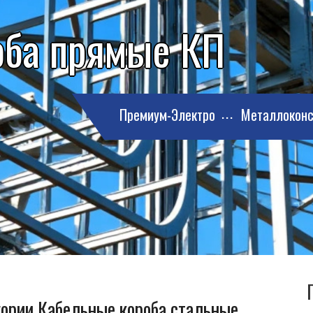
оба прямые КП
Премиум-Электро
Металлоконс
гории Кабельные короба стальные