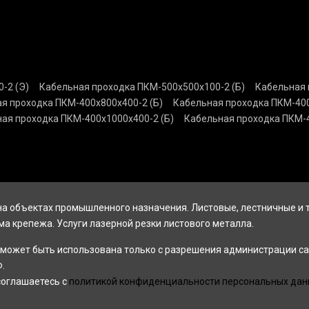
-2 (Э)
Кабельная проходка ПКМ-500х500х100-2 (Б)
Кабельная 
я проходка ПКМ-400х800х400-2 (Б)
Кабельная проходка ПКМ-400
ая проходка ПКМ-400х1000х400-2 (Б)
Кабельная проходка ПКМ-4
а объектах промышленного назначения. Листовые, лестничные и
ма крепежа. Услуги лазерной резки листового металла.
может быть использована только с разрешения администрации са
.
соглашаетесь с
политикой конфиденциальности персональных дан