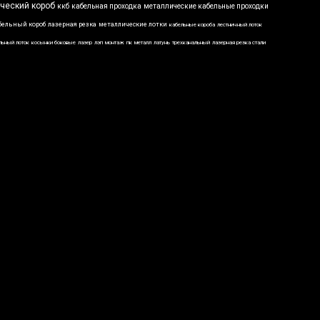
ческий короб
ккб
кабельная проходка
металлические кабельные проходки
бельный короб
лазерная резка
металлические лотки
кабельные короба
лестничный лоток
льный лоток
косынки боковые
лазер
лэп
монтаж
пк
металл
латунь
трехканальный
лазерная резка стали