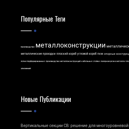
Популярные Теги
металлоконструкции
металличес
производство
металлические проходки
плоский короб
угловой короб
пкм
опорные конструк
лотки перфорированные
производство металлоконструкций
кабельные стойки
лазерная резка металла
пло
алюминий
Новые Публикации
Вертикальные секции СВ: решение для многоуровневой