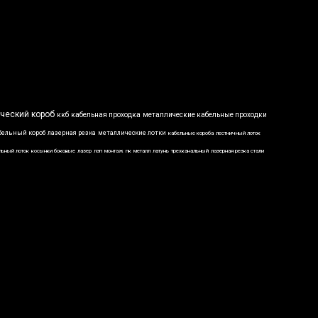
ческий короб
ккб
кабельная проходка
металлические кабельные проходки
бельный короб
лазерная резка
металлические лотки
кабельные короба
лестничный лоток
льный лоток
косынки боковые
лазер
лэп
монтаж
пк
металл
латунь
трехканальный
лазерная резка стали