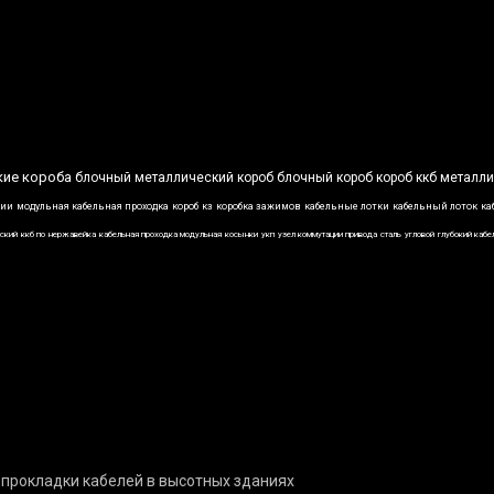
кие короба
блочный металлический короб
блочный короб
короб ккб
металли
ции
модульная кабельная проходка
короб
кз
коробка зажимов
кабельные лотки
кабельный лоток
ка
ский
ккб по
нержавейка
кабельная проходка модульная
косынки
укп
узел коммутации привода
сталь
угловой
глубокий кабе
 прокладки кабелей в высотных зданиях