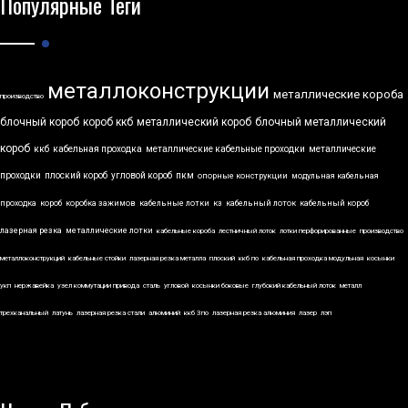
Популярные Теги
металлоконструкции
металлические короба
производство
блочный короб
короб ккб
металлический короб
блочный металлический
короб
ккб
кабельная проходка
металлические кабельные проходки
металлические
проходки
плоский короб
угловой короб
пкм
опорные конструкции
модульная кабельная
проходка
короб
коробка зажимов
кабельные лотки
кз
кабельный лоток
кабельный короб
лазерная резка
металлические лотки
кабельные короба
лестничный лоток
лотки перфорированные
производство
металлоконструкций
кабельные стойки
лазерная резка металла
плоский
ккб по
кабельная проходка модульная
косынки
укп
нержавейка
узел коммутации привода
сталь
угловой
косынки боковые
глубокий кабельный лоток
металл
трехканальный
латунь
лазерная резка стали
алюминий
ккб 3по
лазерная резка алюминия
лазер
лэп