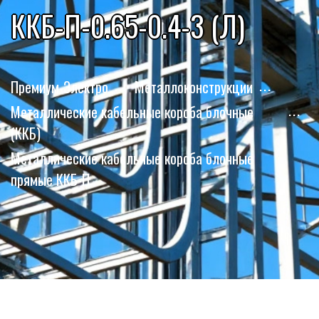
ККБ-П-0.65-0.4-3 (Л)
Премиум-Электро
Металлоконструкции
Металлические кабельные короба блочные
(ККБ)
Металлические кабельные короба блочные
прямые ККБ-П