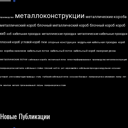
металлоконструкции
металлические короба
производство
металлический короб
блочный металлический короб
блочный короб
короб
ккб
ккб
кабельная проходка
металлические проходки
металлические кабельные проходки
плоский короб
угловой короб
пкм
опорные конструкции
модульная кабельная проходка
короб
кз
коробка зажимов
кабельные лотки
кабельный лоток
кабельный короб
лазерная резка
металлические лотки
кабельные короба
лестничный лоток
лотки перфорированные
производство металлоконструкций
лазерная резка металла
кабельные стойки
плоский
ккб по
укп
нержавейка
кабельная проходка модульная
косынки
угловой
узел коммутации привода
сталь
глубокий кабельный лоток
косынки боковые
лазерная резка алюминия
лазер
лэп
пк
монтаж
металл
трехканальный
латунь
лазерная резка стали
Новые Публикации