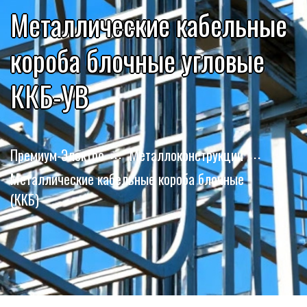
Металлические кабельные
короба блочные угловые
ККБ-УВ
Премиум-Электро
Металлоконструкции
Металлические кабельные короба блочные
(ККБ)