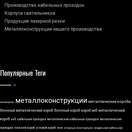
Производство кабельных проходок
Корпуса светильников
Продукция лазерной резки
Металлоконструкции нашего производства
Популярные Теги
металлоконструкции
металлические короба
производство
блочный металлический короб
блочный короб
короб ккб
металлический
короб
ккб
кабельная проходка
металлические кабельные проходки
металлические
проходки
плоский короб
угловой короб
пкм
опорные конструкции
модульная кабельная