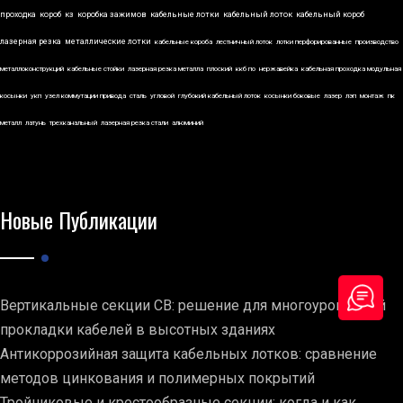
проходка
короб
кз
коробка зажимов
кабельные лотки
кабельный лоток
кабельный короб
лазерная резка
металлические лотки
кабельные короба
лестничный лоток
лотки перфорированные
производство
металлоконструкций
кабельные стойки
лазерная резка металла
плоский
ккб по
нержавейка
кабельная проходка модульная
косынки
укп
узел коммутации привода
сталь
угловой
глубокий кабельный лоток
косынки боковые
лазер
лэп
монтаж
пк
металл
латунь
трехканальный
лазерная резка стали
алюминий
Новые Публикации
Вертикальные секции СВ: решение для многоуровневой
прокладки кабелей в высотных зданиях
Антикоррозийная защита кабельных лотков: сравнение
методов цинкования и полимерных покрытий
Тройниковые и крестообразные секции: когда и как