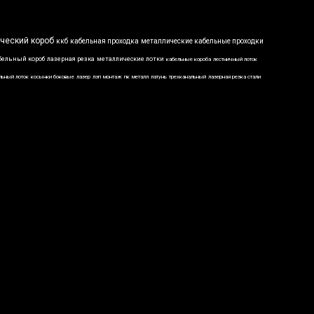
ческий короб
ккб
кабельная проходка
металлические кабельные проходки
бельный короб
лазерная резка
металлические лотки
кабельные короба
лестничный лоток
льный лоток
косынки боковые
лазер
лэп
монтаж
пк
металл
латунь
трехканальный
лазерная резка стали