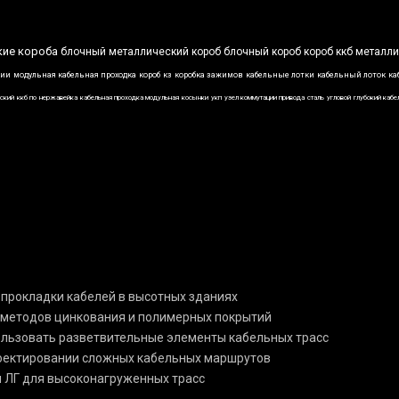
кие короба
блочный металлический короб
блочный короб
короб ккб
металли
ции
модульная кабельная проходка
короб
кз
коробка зажимов
кабельные лотки
кабельный лоток
ка
ский
ккб по
нержавейка
кабельная проходка модульная
косынки
укп
узел коммутации привода
сталь
угловой
глубокий кабе
 прокладки кабелей в высотных зданиях
 методов цинкования и полимерных покрытий
пользовать разветвительные элементы кабельных трасс
роектировании сложных кабельных маршрутов
и ЛГ для высоконагруженных трасс