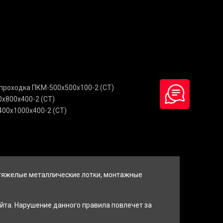
проходка ПКМ-500х500х100-2 (СТ)
х800х400-2 (СТ)
00х1000х400-2 (СТ)
 тяжелые металлические лотки, монтажные
йта. Нарушение данного правила повлечет за