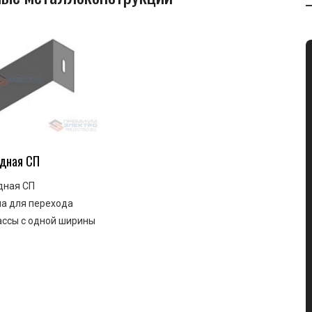
одная СП
дная СП
а для перехода
ассы с одной ширины