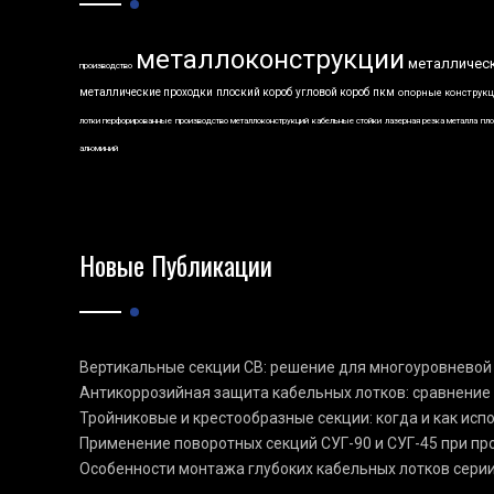
металлоконструкции
металличес
производство
металлические проходки
плоский короб
угловой короб
пкм
опорные конструк
лотки перфорированные
производство металлоконструкций
кабельные стойки
лазерная резка металла
пло
алюминий
Новые Публикации
Вертикальные секции СВ: решение для многоуровневой
Антикоррозийная защита кабельных лотков: сравнение
Тройниковые и крестообразные секции: когда и как ис
Применение поворотных секций СУГ-90 и СУГ-45 при п
Особенности монтажа глубоких кабельных лотков сери