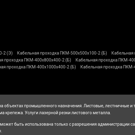
-2 (Э)
Кабельная проходка ПКМ-500х500х100-2 (Б)
Кабельная 
я проходка ПКМ-400х800х400-2 (Б)
Кабельная проходка ПКМ-400
ая проходка ПКМ-400х1000х400-2 (Б)
Кабельная проходка ПКМ-4
а объектах промышленного назначения. Листовые, лестничные и
ма крепежа. Услуги лазерной резки листового металла.
может быть использована только с разрешения администрации са
.