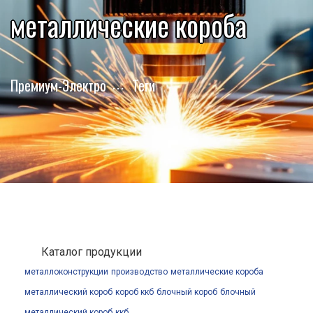
металлические короба
Премиум-Электро
Теги
Каталог продукции
металлоконструкции
производство
металлические короба
металлический короб
короб ккб
блочный короб
блочный
металлический короб
ккб