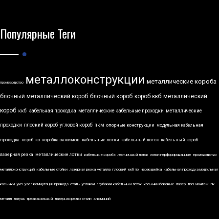
Популярные Теги
металлоконструкции
металлические короба
производство
блочный металлический короб
блочный короб
короб ккб
металлический
короб
ккб
кабельная проходка
металлические кабельные проходки
металлические
проходки
плоский короб
угловой короб
пкм
опорные конструкции
модульная кабельная
проходка
короб
кз
коробка зажимов
кабельные лотки
кабельный лоток
кабельный короб
лазерная резка
металлические лотки
кабельные короба
лестничный лоток
лотки перфорированные
производство
металлоконструкций
кабельные стойки
лазерная резка металла
плоский
ккб по
нержавейка
кабельная проходка модульная
косынки
укп
узел коммутации привода
сталь
угловой
глубокий кабельный лоток
косынки боковые
лазер
лэп
монтаж
пк
металл
латунь
трехканальный
лазерная резка стали
алюминий