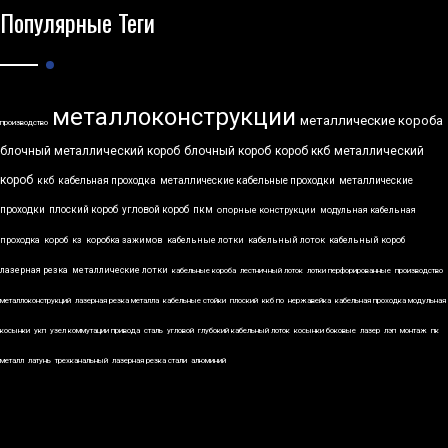
Популярные Теги
металлоконструкции
металлические короба
производство
блочный металлический короб
блочный короб
короб ккб
металлический
короб
ккб
кабельная проходка
металлические кабельные проходки
металлические
проходки
плоский короб
угловой короб
пкм
опорные конструкции
модульная кабельная
проходка
короб
кз
коробка зажимов
кабельные лотки
кабельный лоток
кабельный короб
лазерная резка
металлические лотки
кабельные короба
лестничный лоток
лотки перфорированные
производство
металлоконструкций
лазерная резка металла
кабельные стойки
плоский
ккб по
нержавейка
кабельная проходка модульная
косынки
укп
узел коммутации привода
сталь
угловой
глубокий кабельный лоток
косынки боковые
лазер
лэп
монтаж
пк
металл
латунь
трехканальный
лазерная резка стали
алюминий