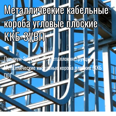
Металлические кабельные
короба угловые плоские
ККБ-3УВП
Премиум-Электро
Металлоконструкции
Металлические кабельные короба плоские (ККБ
ПО)