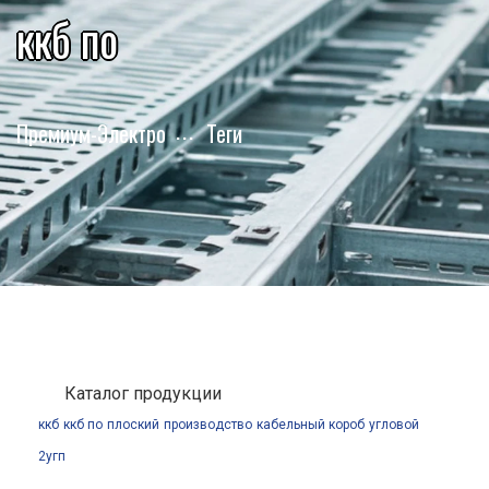
ккб по
Премиум-Электро
Теги
Каталог продукции
ккб
ккб по
плоский
производство
кабельный короб
угловой
2угп