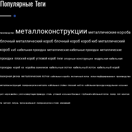
Популярные Теги
металлоконструкции
металлические короба
производство
блочный металлический короб
блочный короб
короб ккб
металлический
короб
ккб
кабельная проходка
металлические кабельные проходки
металлические
проходки
плоский короб
угловой короб
пкм
опорные конструкции
модульная кабельная
проходка
короб
кз
коробка зажимов
кабельные лотки
кабельный лоток
кабельный короб
лазерная резка
металлические лотки
кабельные короба
лестничный лоток
лотки перфорированные
производство
металлоконструкций
лазерная резка металла
кабельные стойки
плоский
ккб по
кабельная проходка модульная
косынки
укп
нержавейка
узел коммутации привода
сталь
угловой
косынки боковые
глубокий кабельный лоток
лазер
лэп
монтаж
пк
металл
латунь
трехканальный
лазерная резка стали
алюминий