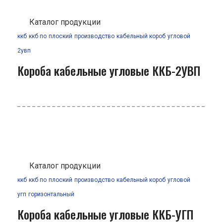
Каталог продукции
ккб
ккб по
плоский
производство
кабельный короб
угловой
2увп
Короба кабельные угловые ККБ-2УВП
Каталог продукции
ккб
ккб по
плоский
производство
кабельный короб
угловой
угп
горизонтальный
Короба кабельные угловые ККБ-УГП