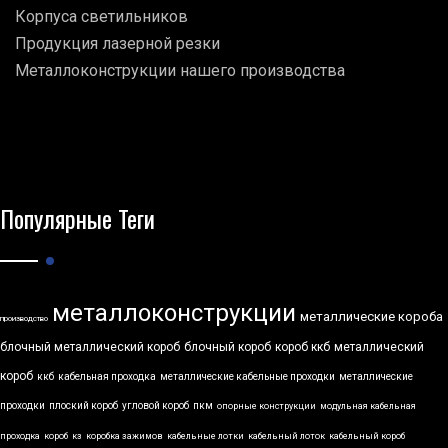
Корпуса светильников
Продукция лазерной резки
Металлоконструкции нашего производства
Популярные Теги
металлоконструкции
металлические короба
производство
блочный металлический короб
блочный короб
короб ккб
металлический
короб
ккб
кабельная проходка
металлические кабельные проходки
металлические
проходки
плоский короб
угловой короб
пкм
опорные конструкции
модульная кабельная
проходка
короб
кз
коробка зажимов
кабельные лотки
кабельный лоток
кабельный короб