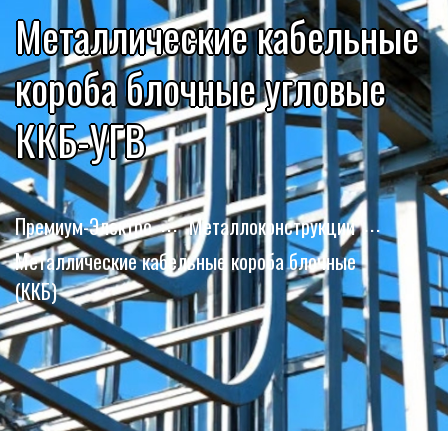
Металлические кабельные
короба блочные угловые
ККБ-УГВ
Премиум-Электро
Металлоконструкции
Металлические кабельные короба блочные
(ККБ)