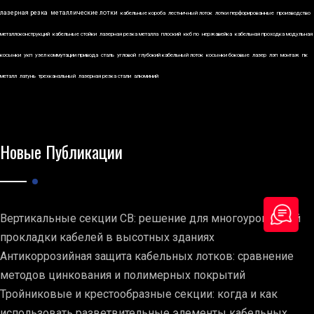
лазерная резка
металлические лотки
кабельные короба
лестничный лоток
лотки перфорированные
производство
металлоконструкций
кабельные стойки
лазерная резка металла
плоский
ккб по
нержавейка
кабельная проходка модульная
косынки
укп
узел коммутации привода
сталь
угловой
глубокий кабельный лоток
косынки боковые
лазер
лэп
монтаж
пк
металл
латунь
трехканальный
лазерная резка стали
алюминий
Новые Публикации
Вертикальные секции СВ: решение для многоуровневой
прокладки кабелей в высотных зданиях
Антикоррозийная защита кабельных лотков: сравнение
методов цинкования и полимерных покрытий
Тройниковые и крестообразные секции: когда и как
использовать разветвительные элементы кабельных