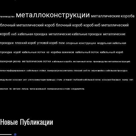
металлоконструкции
металлические короба
производство
блочный металлический короб
блочный короб
короб ккб
металлический
короб
ккб
кабельная проходка
металлические кабельные проходки
металлические
проходки
плоский короб
угловой короб
пкм
опорные конструкции
модульная кабельная
проходка
короб
кабельные лотки
кз
коробка зажимов
кабельный лоток
кабельный короб
лазерная резка
металлические лотки
кабельные короба
лестничный лоток
производство металлоконструкций
лотки перфорированные
кабельные стойки
лазерная резка металла
плоский
ккб по
нержавейка
кабельная проходка
модульная
косынки
укп
узел коммутации привода
сталь
угловой
глубокий кабельный лоток
косынки боковые
лазер
лэп
монтаж
пк
металл
латунь
трехканальный
лазерная резка стали
соединитель
Новые Публикации