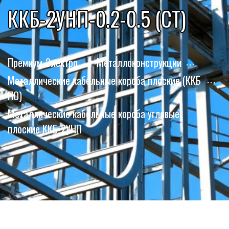
ККБ-2УНП-0.2-0.5 (СТ)
Премиум-Электро
Металлоконструкции
Металлические кабельные короба плоские (ККБ
ПО)
Металлические кабельные короба угловые
плоские ККБ-2УНП