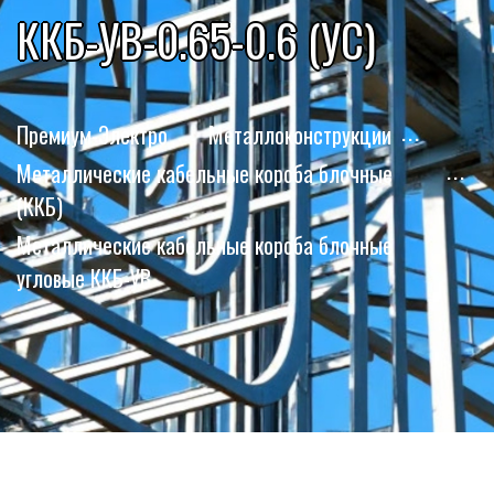
ККБ-УВ-0.65-0.6 (УС)
Премиум-Электро
Металлоконструкции
Металлические кабельные короба блочные
(ККБ)
Металлические кабельные короба блочные
угловые ККБ-УВ