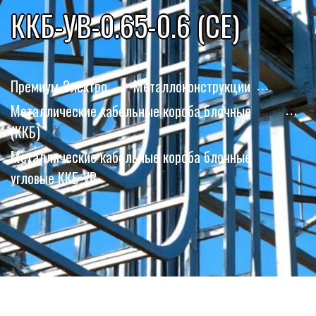
ККБ-УВ-0.65-0.6 (СЕ)
Премиум-Электро
Металлоконструкции
Металлические кабельные короба блочные
(ККБ)
Металлические кабельные короба блочные
угловые ККБ-УВ