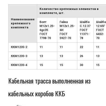
Количество крепежных элементов в
комплекте, шт.
Наименование
Болт
Гайка
Шайба
Шайба
крепежного
М12х1.25-
М12х1.25-
С.12.37
12 65Г
комплекта
6gx35
6H
ГОСТ
ГОСТ
ГОСТ
ГОСТ
11371-
6402-
7798-70
5927-70
78
70
ККМ1235-2
11
11
22
11
ККМ1235-3
13
13
26
13
ККМ1235-4
15
15
30
15
Кабельная трасса выполненная из
кабельных коробов ККБ