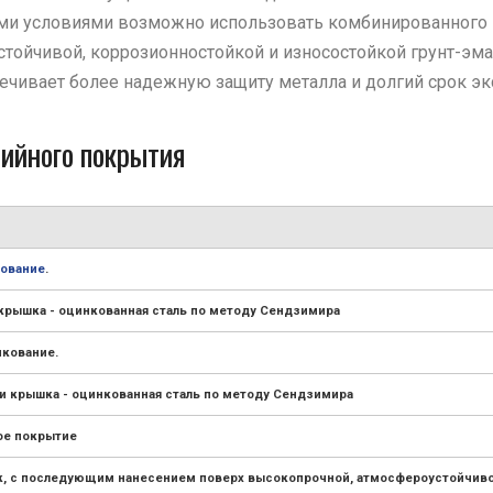
ми условиями возможно использовать комбинированного 
йчивой, коррозионностойкой и износостойкой грунт-эмал
ечивает более надежную защиту металла и долгий срок эк
ийного покрытия
ование
.
 крышка - оцинкованная сталь по методу Сендзимира
нкование.
и крышка - оцинкованная сталь по методу Сендзимира
ое покрытие
нк, с последующим нанесением поверх высокопрочной, атмосфероустойчиво