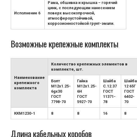
Рама, обшивка и крышка – горячий
цинк, с последующим нанесением
Исполнение 6
поверх высокопрочной,
атмосфероустойчивой,
коррозионностойкой грунт-эмали.
Возможные крепежные комплекты
Количество крепежных элементов в
комплекте, шт.
Наименование
Болт
Гайка
Шайба
Шайба
крепежного
М12х1.25-
М12х1.25-
С.12.37
12 65Г
комплекта
6gx30
6H
ГОСТ
ГОСТ
ГОСТ
ГОСТ
11371-
6402-
7798-70
5927-70
78
70
ККМ1230-1
8
8
16
8
Длина кабельных коробов