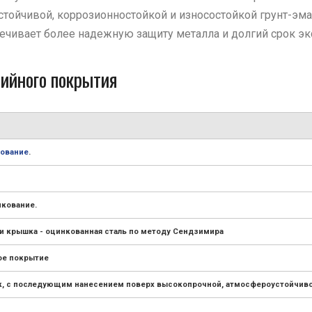
йчивой, коррозионностойкой и износостойкой грунт-эмал
ечивает более надежную защиту металла и долгий срок эк
ийного покрытия
ование
.
нкование.
и крышка - оцинкованная сталь по методу Сендзимира
ое покрытие
нк, с последующим нанесением поверх высокопрочной, атмосфероустойчиво