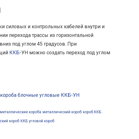
)
ки силовых и контрольных кабелей внутри и
нии перехода трассы из горизонтальной
вниз под углом 45 градусов. При
кций
ККБ
-УН можно создать переход под углом
 короба блочные угловые ККБ-УН
металлические короба
металлический короб
короб ККБ
ский короб
ККБ
угловой короб