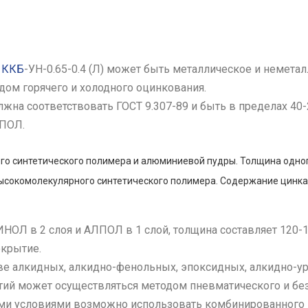
 ККБ
-УН-0.65-0.4 (Л) может быть металлическое и неметал
дом горячего и холодного оцинкования.
жна соответствовать ГОСТ 9.307-89 и быть в пределах 40
ЛПОЛ.
о синтетического полимера и алюминиевой пудры. Толщина одного
ысокомолекулярного синтетического полимера. Содержание цинка
ИНОЛ в 2 слоя и АЛПОЛ в 1 слой, толщина составляет 120-
окрытие.
ве алкидных, алкидно-фенольных, эпоксидных, алкидно-у
тий может осуществляться методом пневматического и бе
ми условиями возможно использовать комбинированного 