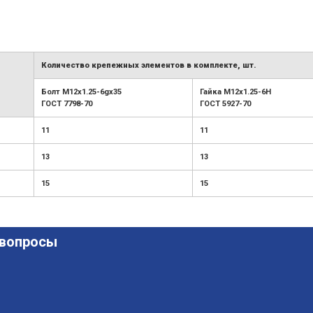
Количество крепежных элементов в комплекте, шт.
Болт М12х1.25-6gx35
Гайка М12х1.25-6H
ГОСТ 7798-70
ГОСТ 5927-70
11
11
13
13
15
15
 вопросы