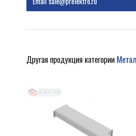
Email
sale@prelektro.ru
Другая продукция категории
Метал