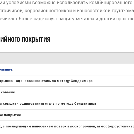
ми условиями возможно использовать комбинированного 
йчивой, коррозионностойкой и износостойкой грунт-эмал
ечивает более надежную защиту металла и долгий срок эк
ийного покрытия
ование
.
 крышка - оцинкованная сталь по методу Сендзимира
нкование.
и крышка - оцинкованная сталь по методу Сендзимира
ое покрытие
нк, с последующим нанесением поверх высокопрочной, атмосфероустойчиво