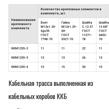
Количество крепежных элементов в
комплекте, шт.
Наименование
Болт
Гайка
Шайба
Шайба
крепежного
М12х1.25-
М12х1.25-
С.12.37
12 65Г
комплекта
6gx35
6H
ГОСТ
ГОСТ
ГОСТ
ГОСТ
11371-
6402-
7798-70
5927-70
78
70
ККМ1235-2
11
11
22
11
ККМ1235-3
13
13
26
13
ККМ1235-4
15
15
30
15
Кабельная трасса выполненная из
кабельных коробов ККБ