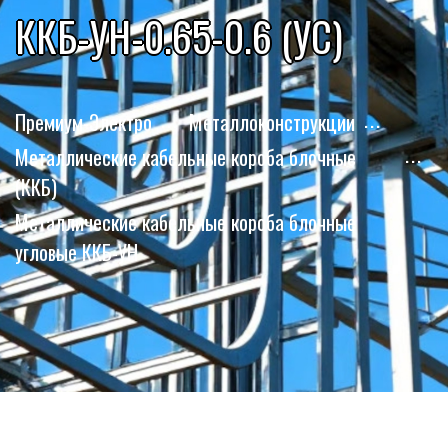
ККБ-УН-0.65-0.6 (УС)
Премиум-Электро
Металлоконструкции
Металлические кабельные короба блочные
(ККБ)
Металлические кабельные короба блочные
угловые ККБ-УН