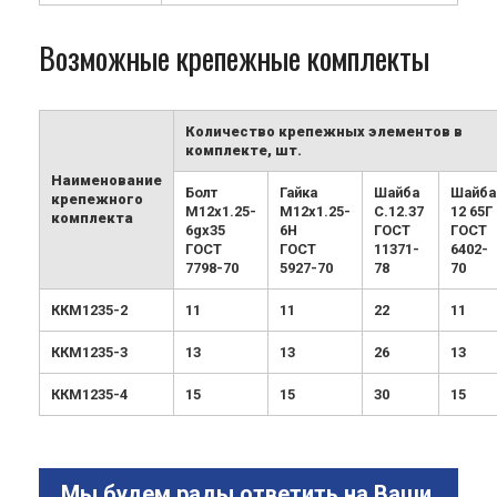
Возможные крепежные комплекты
Количество крепежных элементов в
комплекте, шт.
Наименование
Болт
Гайка
Шайба
Шайба
крепежного
М12х1.25-
М12х1.25-
С.12.37
12 65Г
комплекта
6gx35
6H
ГОСТ
ГОСТ
ГОСТ
ГОСТ
11371-
6402-
7798-70
5927-70
78
70
ККМ1235-2
11
11
22
11
ККМ1235-3
13
13
26
13
ККМ1235-4
15
15
30
15
Мы будем рады ответить на Ваши