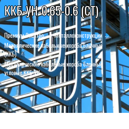
ККБ-УН-0.65-0.6 (СТ)
Премиум-Электро
Металлоконструкции
Металлические кабельные короба блочные
(ККБ)
Металлические кабельные короба блочные
угловые ККБ-УН