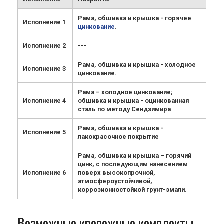
Рама, обшивка и крышка - горячее
Исполнение 1
цинкование
.
Исполнение 2
---
Рама, обшивка и крышка - холодное
Исполнение 3
цинкование.
Рама – холодное цинкование;
Исполнение 4
обшивка и крышка - оцинкованная
сталь по методу Сендзимира
Рама, обшивка и крышка -
Исполнение 5
лакокрасочное покрытие
Рама, обшивка и крышка – горячий
цинк, с последующим нанесением
Исполнение 6
поверх высокопрочной,
атмосфероустойчивой,
коррозионностойкой грунт-эмали.
Возможные крепежные комплекты