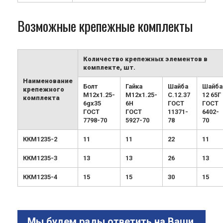
Возможные крепежные комплекты
Количество крепежных элементов в
комплекте, шт.
Наименование
Болт
Гайка
Шайба
Шайба
крепежного
М12х1.25-
М12х1.25-
С.12.37
12 65Г
комплекта
6gx35
6H
ГОСТ
ГОСТ
ГОСТ
ГОСТ
11371-
6402-
7798-70
5927-70
78
70
ККМ1235-2
11
11
22
11
ККМ1235-3
13
13
26
13
ККМ1235-4
15
15
30
15
Мы будем рады ответить на Ваши