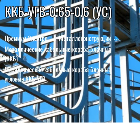
ККБ-УГВ-0.65-0.6 (УС)
Премиум-Электро
Металлоконструкции
Металлические кабельные короба блочные
(ККБ)
Металлические кабельные короба блочные
угловые ККБ-УГВ