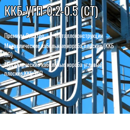
ККБ-УГП-0.2-0.5 (СТ)
Премиум-Электро
Металлоконструкции
Металлические кабельные короба плоские (ККБ
ПО)
Металлические кабельные короба угловые
плоские ККБ-УГП