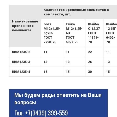
Количество крепежных элементов в
комплекте, шт.
Наименование
Болт
Гайка
Шайба
Шайба
крепежного
М12х1.25-
М12х1.25-
С.12.37
12 65Г
комплекта
6gx35
6H
ГОСТ
ГОСТ
ГОСТ
ГОСТ
11371-
6402-
7798-70
5927-70
78
70
ККМ1235-2
11
11
22
11
ККМ1235-3
13
13
26
13
ККМ1235-4
15
15
30
15
Мы будем рады ответить на Ваши
вопросы
Тел.
+7(3439) 399-559