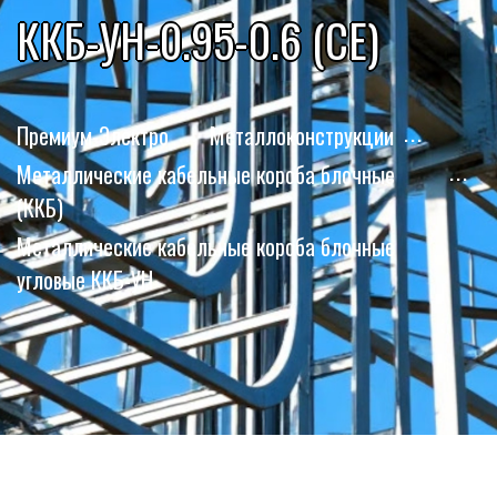
ККБ-УН-0.95-0.6 (СЕ)
Премиум-Электро
Металлоконструкции
Металлические кабельные короба блочные
(ККБ)
Металлические кабельные короба блочные
угловые ККБ-УН