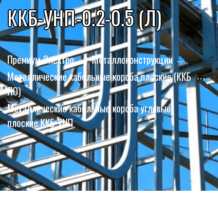
ККБ-УНП-0.2-0.5 (Л)
Премиум-Электро
Металлоконструкции
Металлические кабельные короба плоские (ККБ
ПО)
Металлические кабельные короба угловые
плоские ККБ-УНП