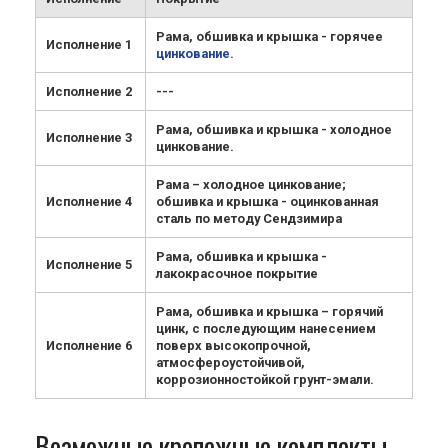
Рама, обшивка и крышка - горячее
Исполнение 1
цинкование
.
Исполнение 2
---
Рама, обшивка и крышка - холодное
Исполнение 3
цинкование.
Рама – холодное цинкование;
Исполнение 4
обшивка и крышка - оцинкованная
сталь по методу Сендзимира
Рама, обшивка и крышка -
Исполнение 5
лакокрасочное покрытие
Рама, обшивка и крышка – горячий
цинк, с последующим нанесением
Исполнение 6
поверх высокопрочной,
атмосфероустойчивой,
коррозионностойкой грунт-эмали.
Возможные крепежные комплекты