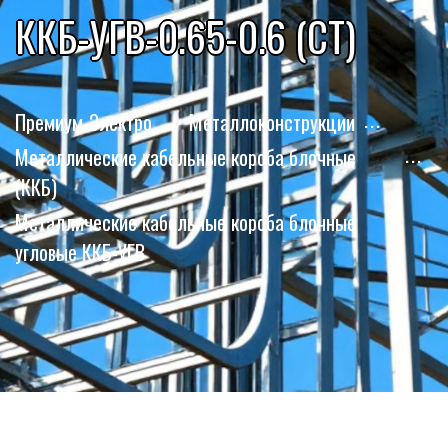
ККБ-УГВ-0.65-0.6 (СТ)
Премиум-Электро
Металлоконструкции
Металлические кабельные короба блочные
(ККБ)
Металлические кабельные короба блочные
угловые ККБ-УГВ