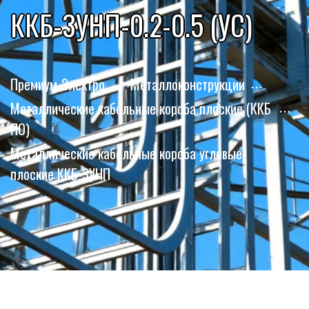
ККБ-3УНП-0.2-0.5 (УС)
Премиум-Электро
Металлоконструкции
Металлические кабельные короба плоские (ККБ
ПО)
Металлические кабельные короба угловые
плоские ККБ-3УНП