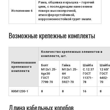
Рама, обшивка и крышка – горячий
цинк, с последующим нанесением
Исполнение 6
поверх высокопрочной,
атмосфероустойчивой,
коррозионностойкой грунт-эмали.
Возможные крепежные комплекты
Количество крепежных элементов в
комплекте, шт.
Наименование
Болт
Гайка
Шайба
Шайба
крепежного
М12х1.25-
М12х1.25-
С.12.37
12 65Г
комплекта
6gx30
6H
ГОСТ
ГОСТ
ГОСТ
ГОСТ
11371-
6402-
7798-70
5927-70
78
70
ККМ1230-1
8
8
16
8
Длина кабельных коробов