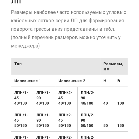
Размеры наиболее часто используемых угловых
кабельных лотков серии ЛП для формирования
поворота трассы вниз представлены в табл.
(полный перечень размеров можно уточнить у
менеджера)
Тип
Размеры,
мм
Исполнение 1
Исполнение 2
H
B
ЛПН/1-
ЛПН/1-
ЛПН/2-
ЛПН/2-
45
90
45
90
40/100
40/100
40/100
40/100
40
100
ЛПН/1-
ЛПН/1-
ЛПН/2-
ЛПН/2-
45
90
45
90
50/150
50/150
50/150
50/150
50
150
ЛПН/1-
ЛПН/1-
ЛПН/2-
ЛПН/2-