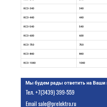
КС3-340
340
КС3-440
440
КС3-540
540
КС3-600
600
КС3-750
750
КС3-840
840
КС3-1040
1040
Мы будем рады ответить на Ваши
Тел.
+7(3439) 399-559
Email
sale@prelektro.ru