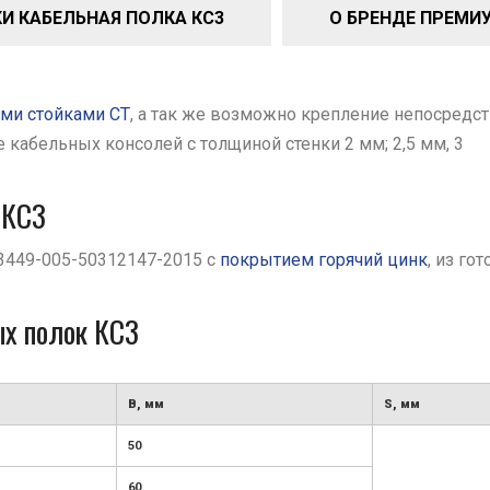
И КАБЕЛЬНАЯ ПОЛКА КС3
О БРЕНДЕ ПРЕМИ
ми стойками СТ
, а так же возможно крепление непосредств
кабельных консолей с толщиной стенки 2 мм; 2,5 мм, 3
 КС3
3449-005-50312147-2015 с
покрытием горячий цинк
, из го
ых полок КС3
В, мм
S, мм
50
60