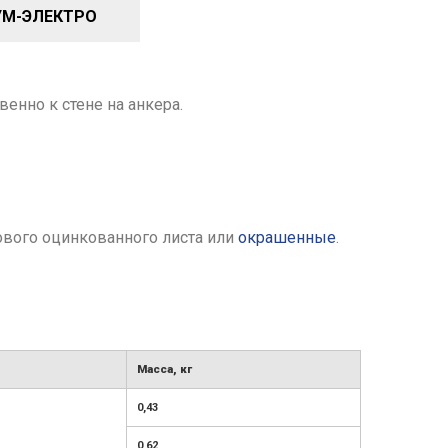
УМ-ЭЛЕКТРО
енно к стене на анкера.
тового оцинкованного листа или
окрашенные
.
Масса, кг
0,43
0,62