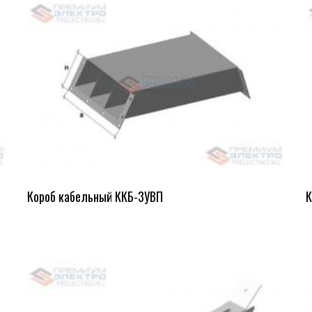
Короб кабельный ККБ-3УВП
К