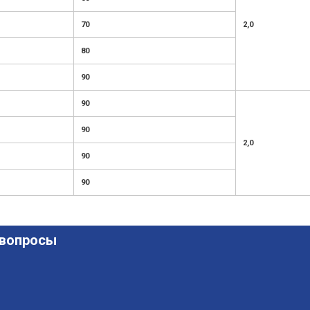
70
2,0
80
90
90
90
2,0
90
90
 вопросы