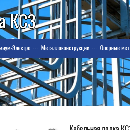
а КС3
миум-Электро
Металлоконструкции
Опорные мет
Кабельная полка КС