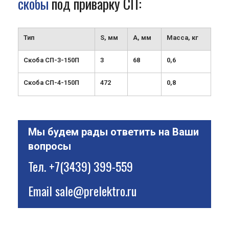
скобы
под приварку СП:
Тип
S, мм
A, мм
Масса, кг
Скоба СП-3-150П
3
68
0,6
Скоба СП-4-150П
472
0,8
Мы будем рады ответить на Ваши
вопросы
Тел.
+7(3439) 399-559
Email
sale@prelektro.ru