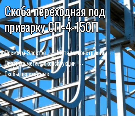
Скоба переходная под
приварку СП-4-150П
Премиум-Электро
Металлоконструкции
Опорные металлоконструкции
Скобы переходные