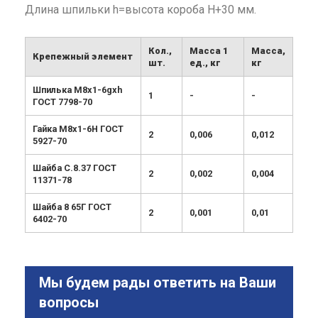
Длина шпильки h=высота короба Н+30 мм.
Кол.,
Масса 1
Масса,
Крепежный элемент
шт.
ед., кг
кг
Шпилька М8х1-6gxh
1
-
-
ГОСТ 7798-70
Гайка М8х1-6Н ГОСТ
2
0,006
0,012
5927-70
Шайба С.8.37 ГОСТ
2
0,002
0,004
11371-78
Шайба 8 65Г ГОСТ
2
0,001
0,01
6402-70
Мы будем рады ответить на Ваши
вопросы