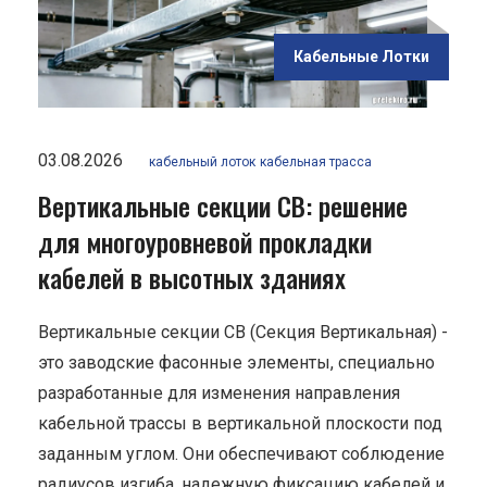
евой
лей в
Кабельные Лотки
ях"
03.08.2026
кабельный лоток
кабельная трасса
Вертикальные секции СВ: решение
для многоуровневой прокладки
кабелей в высотных зданиях
Вертикальные секции СВ (Секция Вертикальная) -
это заводские фасонные элементы, специально
разработанные для изменения направления
кабельной трассы в вертикальной плоскости под
заданным углом. Они обеспечивают соблюдение
радиусов изгиба, надежную фиксацию кабелей и