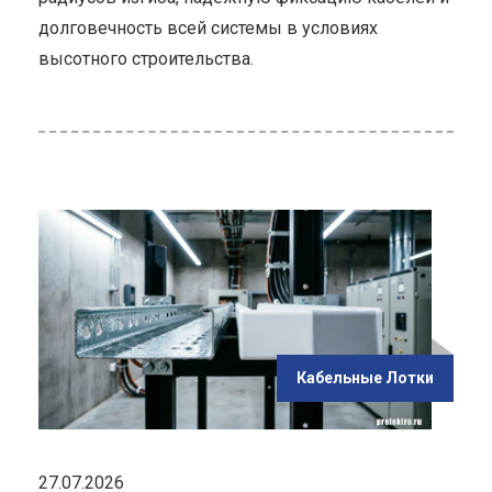
долговечность всей системы в условиях
высотного строительства.
ью
ая
ых
ие
ания
Кабельные Лотки
27.07.2026