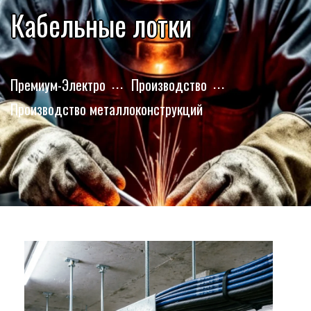
Кабельные лотки
Премиум-Электро
Производство
Производство металлоконструкций
ью
ение