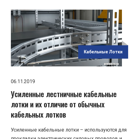
ью
и и
ьных
Кабельные Лотки
06.11.2019
Усиленные лестничные кабельные
лотки и их отличие от обычных
кабельных лотков
Усиленные кабельные лотки – используются для
прокладки электрических силовых проводов и