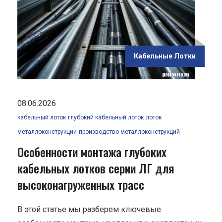
их
ов
нных
Кабельные Лотки
08.06.2026
кабельный лоток
глубокий кабельный лоток
лоток
металлоконструкции
производство металлоконструкций
Особенности монтажа глубоких
кабельных лотков серии ЛГ для
высоконагруженных трасс
В этой статье мы разберем ключевые