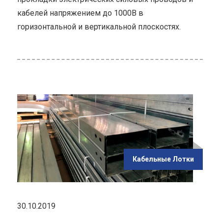
кабелей напряжением до 1000В в
горизонтальной и вертикальной плоскостях.
ью
ов с
чий
Кабельные Лотки
30.10.2019