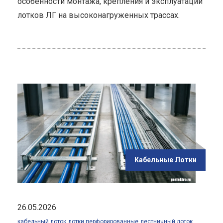
особенности монтажа, крепления и эксплуатации
лотков ЛГ на высоконагруженных трассах.
ью
и
ые
е
ных
Кабельные Лотки
26.05.2026
кабельный лоток
лотки перфорированные
лестничный лоток