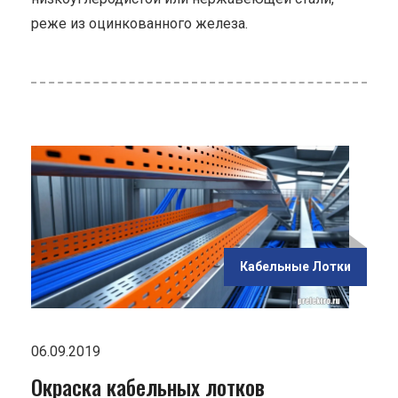
реже из оцинкованного железа.
ью
ьных
Кабельные Лотки
06.09.2019
Окраска кабельных лотков