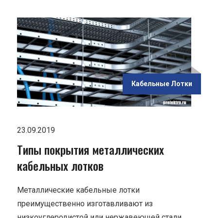
ью
Кабельные Лотки
ов"
23.09.2019
Типы покрытия металлических
кабельных лотков
Металлические кабельные лотки
преимущественно изготавливают из
низкоуглеродистой или нержавеющей стали,