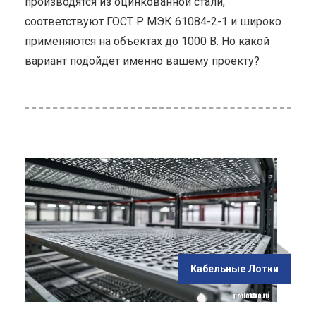
производятся из оцинкованной стали,
соответствуют ГОСТ Р МЭК 61084-2-1 и широко
применяются на объектах до 1000 В. Но какой
вариант подойдет именно вашему проекту?
ью
ения
ых
Кабельные Лотки
м"