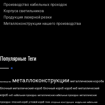
Производство кабельных проходок
Корпуса светильников
Продукция лазерной резки
Металлоконструкции нашего производства
Популярные Теги
металлоконструкции
металлические короба
производство
блочный металлический короб
блочный короб
короб ккб
металлический
короб
ккб
кабельная проходка
металлические кабельные проходки
металлические
проходки
плоский короб
угловой короб
пкм
опорные конструкции
модульная кабельная