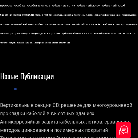
проходка
короб
кз
коробка зажимов
кабельные лотки
кабельный лоток
кабельный короб
лазерная резка
металлические лотки
кабельные короба
лестничный лоток
лотки перфорированные
производство
металлоконструкций
кабельные стойки
лазерная резка металла
плоский
ккб по
нержавейка
кабельная проходка модульная
косынки
укп
узел коммутации привода
сталь
угловой
глубокий кабельный лоток
косынки боковые
лазер
лэп
монтаж
пк
металл
латунь
трехканальный
лазерная резка стали
алюминий
Новые Публикации
Вертикальные секции СВ: решение для многоуровневой
прокладки кабелей в высотных зданиях
Антикоррозийная защита кабельных лотков: сравнение
методов цинкования и полимерных покрытий