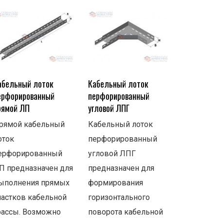
абельный лоток
Кабельный лоток
ерфорированный
перфорированный
рямой ЛП
угловой ЛПГ
рямой кабельный
Кабельный лоток
оток
перфорированный
ерфорированный
угловой ЛПГ
П предназначен для
предназначен для
ыполнения прямых
формирования
частков кабельной
горизонтального
рассы. Возможно
поворота кабельной