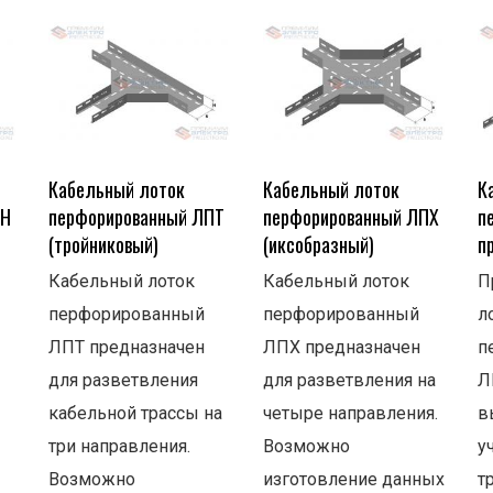
Кабельный лоток
Кабельный лоток
К
ПН
перфорированный ЛПТ
перфорированный ЛПХ
п
(тройниковый)
(иксобразный)
п
Кабельный лоток
Кабельный лоток
П
перфорированный
перфорированный
л
ЛПТ предназначен
ЛПХ предназначен
п
для разветвления
для разветвления на
Л
кабельной трассы на
четыре направления.
в
три направления.
Возможно
у
Возможно
изготовление данных
т